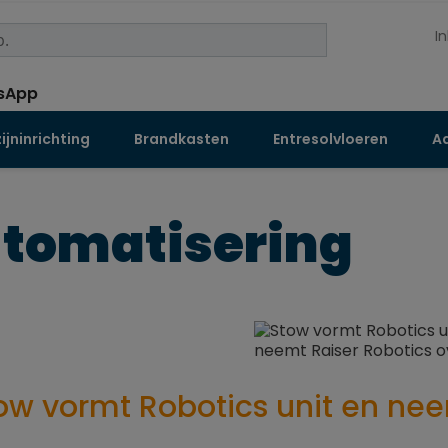
I
jninrichting
Brandkasten
Entresolvloeren
Aa
tomatisering
ow vormt Robotics unit en nee