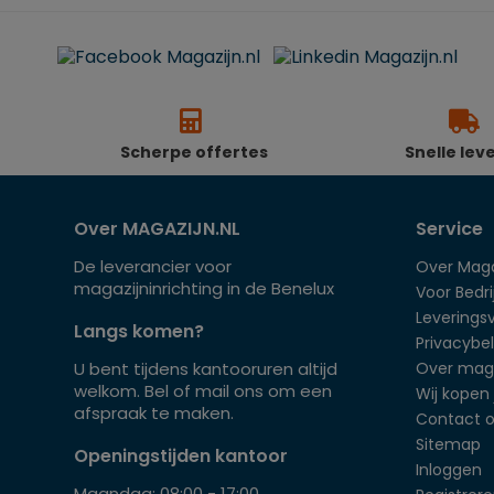
Scherpe offertes
Snelle lev
Over MAGAZIJN.NL
Service
De leverancier voor
Over Maga
magazijninrichting in de Benelux
Voor Bedrij
Leverings
Langs komen?
Privacybel
U bent tijdens kantooruren altijd
Over mag
welkom. Bel of mail ons om een
Wij kopen 
afspraak te maken.
Contact 
Sitemap
Openingstijden kantoor
Inloggen
Maandag: 08:00 - 17:00