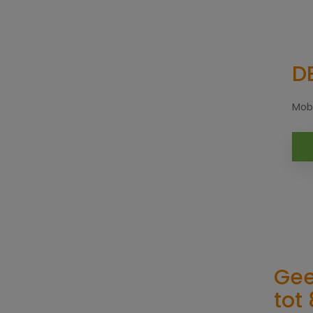
D
Mobi
Gee
tot