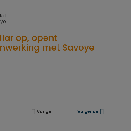
llar op, opent
enwerking met Savoye


Vorige
Volgende