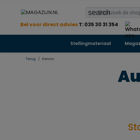
search
Bel voor direct advies
T: 035 30 31 354
Stellingmateriaal
Magazi
Terug
Kennis
Au
St