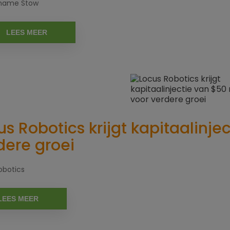
name Stow
LEES MEER
us Robotics krijgt kapitaalinje
dere groei
obotics
LEES MEER