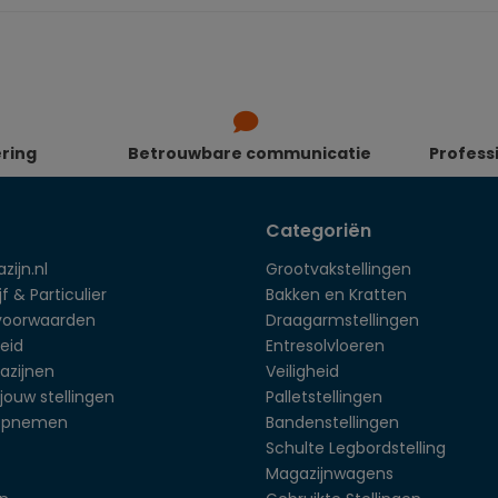
ering
Betrouwbare communicatie
Profess
Categoriën
zijn.nl
Grootvakstellingen
f & Particulier
Bakken en Kratten
voorwaarden
Draagarmstellingen
eid
Entresolvloeren
azijnen
Veiligheid
jouw stellingen
Palletstellingen
opnemen
Bandenstellingen
Schulte Legbordstelling
Magazijnwagens