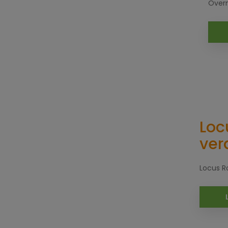
Over
Loc
ver
Locus R