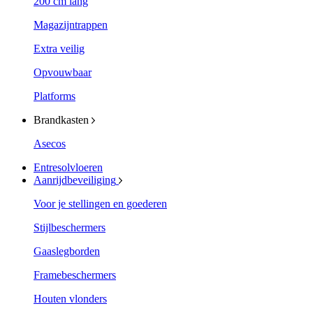
200 cm lang
Magazijntrappen
Extra veilig
Opvouwbaar
Platforms
Brandkasten
Asecos
Entresolvloeren
Aanrijdbeveiliging
Voor je stellingen en goederen
Stijlbeschermers
Gaaslegborden
Framebeschermers
Houten vlonders