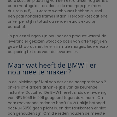
euro kost, en plaatsing van een extra anker nog eens 3
euro montagekosten, dan is de meerprijs per frame
dus zo'n € 8,--. Grotere warehouses hebben al snel
een paar honderd frames staan. Hierdoor kost dat ene
anker per stijl in totaal duizenden euro’s extra bij
aanschaf.
En palletstellingen zijn nou net een product waarbij de
leverancier gekozen wordt op basis van offerteprijs en
gewerkt wordt met hele minimale marges. Iedere euro
besparing telt dus voor de leverancier.
Maar wat heeft de BMWT er
nou mee te maken?
In de inleiding gaf ik al aan dat er de acceptatie van 2
ankers of 4 ankers afhankelijk is van de keurende
instantie. Dat zit zo: De BMWT heeft sinds de invoering
van NEN 5056 in 2011 geageerd tegen deze norm. Om
haar moverende redenen heeft BMWT altijd betoogd
dat NEN 5056 geen plicht is, en dat fabrikanten er niet
aan gehouden zijn. Om die reden houden de meeste