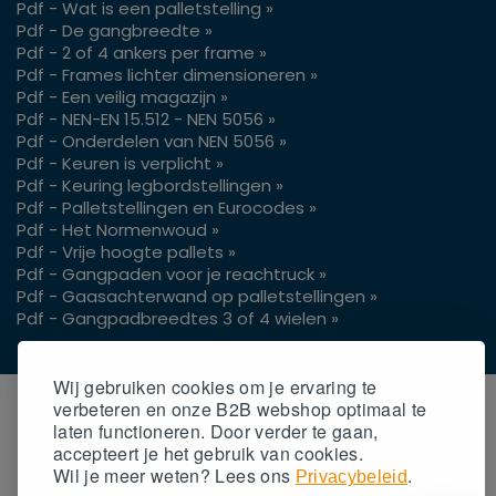
Pdf - Wat is een palletstelling »
Pdf - De gangbreedte »
Pdf - 2 of 4 ankers per frame »
Pdf - Frames lichter dimensioneren »
Pdf - Een veilig magazijn »
Pdf - NEN-EN 15.512 - NEN 5056 »
Pdf - Onderdelen van NEN 5056 »
Pdf - Keuren is verplicht »
Pdf - Keuring legbordstellingen »
Pdf - Palletstellingen en Eurocodes »
Pdf - Het Normenwoud »
Pdf - Vrije hoogte pallets »
Pdf - Gangpaden voor je reachtruck »
Pdf - Gaasachterwand op palletstellingen »
Pdf - Gangpadbreedtes 3 of 4 wielen »
Wij gebruiken cookies om je ervaring te
verbeteren en onze B2B webshop optimaal te
laten functioneren. Door verder te gaan,
accepteert
je
het gebruik van cookies.
Wil
je
meer weten? Lees ons
.
Privacybeleid