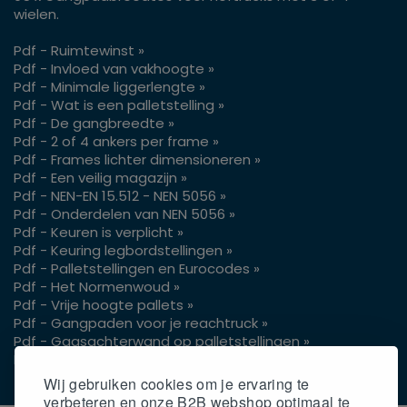
wielen.
Pdf - Ruimtewinst »
Pdf - Invloed van vakhoogte »
Pdf - Minimale liggerlengte »
Pdf - Wat is een palletstelling »
Pdf - De gangbreedte »
Pdf - 2 of 4 ankers per frame »
Pdf - Frames lichter dimensioneren »
Pdf - Een veilig magazijn »
Pdf - NEN-EN 15.512 - NEN 5056 »
Pdf - Onderdelen van NEN 5056 »
Pdf - Keuren is verplicht »
Pdf - Keuring legbordstellingen »
Pdf - Palletstellingen en Eurocodes »
Pdf - Het Normenwoud »
Pdf - Vrije hoogte pallets »
Pdf - Gangpaden voor je reachtruck »
Pdf - Gaasachterwand op palletstellingen »
Pdf - Gangpadbreedtes 3 of 4 wielen »
Wij gebruiken cookies om je ervaring te
verbeteren en onze B2B webshop optimaal te