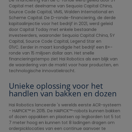
De financiering van de C-ronde werd geleid door 5Y
Capital met deelname van Sequoia Capital China,
Source Code Capital, VMS, Walden International en
Scheme Capital. De D-ronde-financiering, de derde
kapitaalinjectie voor het bedrijf in 2021, werd geleid
door Capital Today met enkele bestaande
investeerders, waaronder Sequoia Capital China, 5Y
Capital, Source Code Capital, Legend Star en
01VC. Eerder in maart kondigde het bedrijf een B+-
ronde van 15 miljoen dollar aan. Het snelle
financieringstempo ziet Hai Robotics als een blijk van
de waardering van de markt voor haar producten, en
technologische innovatiekracht.
Unieke oplossing voor het
handlen van bakken en dozen
Hai Robotics lanceerde 's werelds eerste ACR-systeem
- HAIPICK™ in 2015. De HAIPICK™-robots kunnen bakken
of dozen oppakken en plaatsen op legborden tot 5 tot
7 meter hoog en kunnen tot 8 ladingen dragen om
orderpicklocaties van een continue aanvoer te