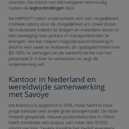
voorzien. De robots van Hai navigeren eenvoudig
tussen de
legbordstellingen
door.
De HAIPICK™-robot onderscheidt zich van vergelijkbare
mobiele robots door de mogelijkheid om zowel dozen
als individuele bakken te dragen en meerdere dozen in
één beweging naar pickers of transportbanden te
brengen. Het kan helpen magazijnautomatisering in
slechts een week te realiseren, de opslagdichtheid met
80-130% te verhogen en de werkefficiëntie van het
personeel 3-4 keer te verbeteren zo zegt de
onderneming zelf.
Kantoor in Nederland en
wereldwijde samenwerking
met Savoye
Hai Robotics is opgericht in 2016, maar heeft in haar
jonge bestaan een snelle groei doorgemaakt. De deze
maand geopende nieuwe productielocatie in China
heeft inmiddels een output van meer dan 10.000
robots per jaar. Tevens maakte het bedrijf eveneens