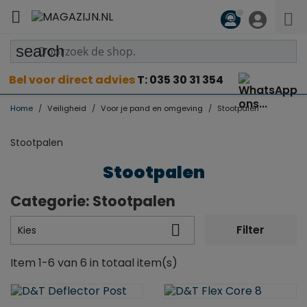

search
Bel voor direct advies
T: 035 30 31 354
Home
Veiligheid
Voor je pand en omgeving
Stootpalen
Stootpalen
Stootpalen
Categorie: Stootpalen

Filter
Kies
Item 1-6 van 6 in totaal item(s)