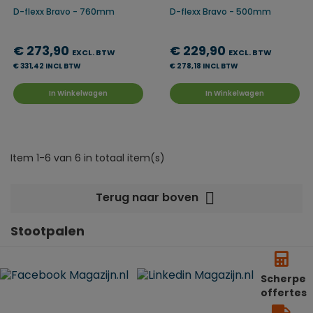
D-flexx Bravo - 760mm
D-flexx Bravo - 500mm
€ 273,90
€ 229,90
EXCL. BTW
EXCL. BTW
€ 331,42 INCL BTW
€ 278,18 INCL BTW
In Winkelwagen
In Winkelwagen
Item 1-6 van 6 in totaal item(s)

Terug naar boven
Stootpalen
Scherpe
offertes