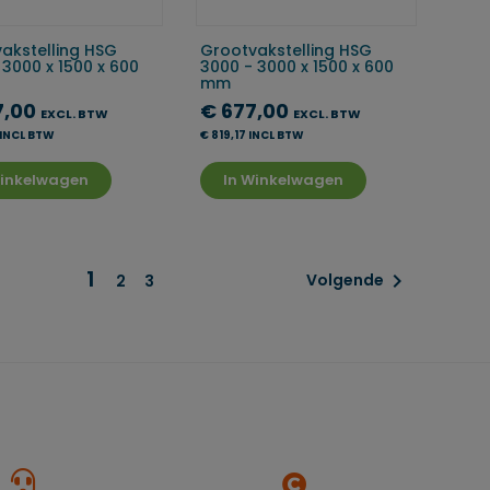
akstelling HSG
Grootvakstelling HSG
 3000 x 1500 x 600
3000 - 3000 x 1500 x 600
mm
7,00
€ 677,00
EXCL. BTW
EXCL. BTW
 INCL BTW
€ 819,17 INCL BTW
Winkelwagen
In Winkelwagen
1

Volgende
2
3