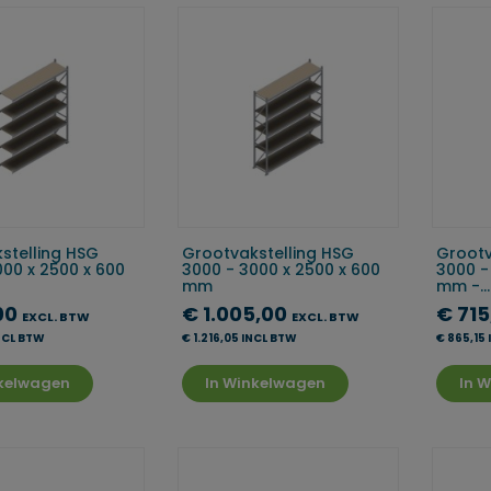
stelling HSG
Grootvakstelling HSG
Grootv
000 x 2500 x 600
3000 - 3000 x 2500 x 600
3000 -
mm
mm -...
00
€ 1.005,00
€ 71
EXCL. BTW
EXCL. BTW
INCL BTW
€ 1.216,05 INCL BTW
€ 865,15
nkelwagen
In Winkelwagen
In 