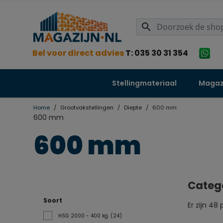
search
Bel voor direct advies
T: 035 30 31 354
Stellingmateriaal
Magazi
Home
Grootvakstellingen
Diepte
600 mm
600 mm
600 mm
Categ
Soort
Er zijn 48
HSG 2000 - 400 kg.
(24)