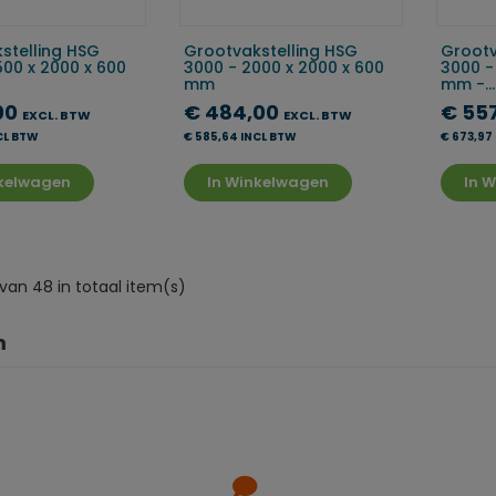
stelling HSG
Grootvakstelling HSG
Grootv
500 x 2000 x 600
3000 - 2000 x 2000 x 600
3000 -
mm
mm -...
00
€ 484,00
€ 55
EXCL. BTW
EXCL. BTW
CL BTW
€ 585,64 INCL BTW
€ 673,97
nkelwagen
In Winkelwagen
In 
van 48 in totaal item(s)
m