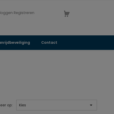
nloggen Registreren
nrijdbeveiliging
Contact

teer op:
Kies