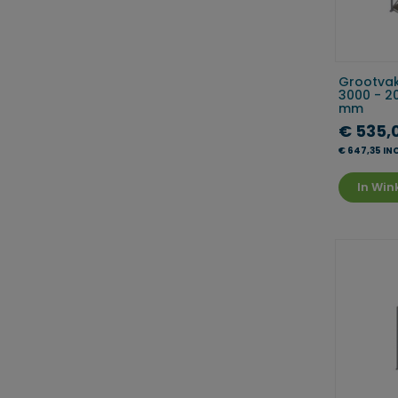
Grootvak
3000 - 2
mm
€ 535,
€ 647,35 IN
In Wi