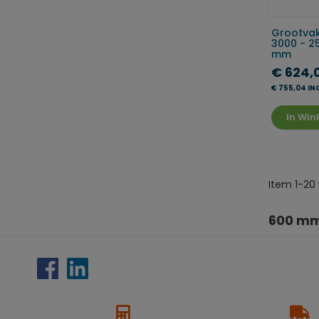
Grootvak
3000 - 2
mm
€ 624,
€ 755,04 IN
In Wi
Item 1-20 
600 m