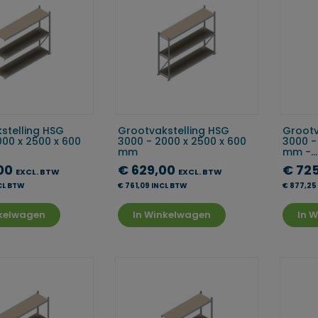
stelling HSG
Grootvakstelling HSG
Grootv
000 x 2500 x 600
3000 - 2000 x 2500 x 600
3000 -
mm
mm -...
00
€ 629,00
€ 72
EXCL. BTW
EXCL. BTW
CL BTW
€ 761,09 INCL BTW
€ 877,25
nkelwagen
In Winkelwagen
In 