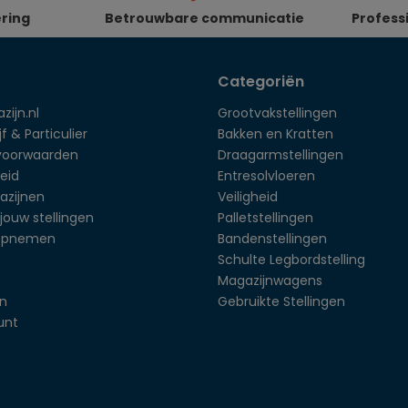
ering
Betrouwbare communicatie
Profess
Categoriën
zijn.nl
Grootvakstellingen
f & Particulier
Bakken en Kratten
voorwaarden
Draagarmstellingen
eid
Entresolvloeren
azijnen
Veiligheid
jouw stellingen
Palletstellingen
opnemen
Bandenstellingen
Schulte Legbordstelling
Magazijnwagens
en
Gebruikte Stellingen
unt