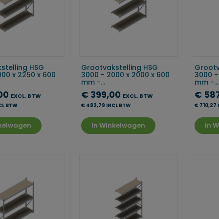
stelling HSG
Grootvakstelling HSG
Grootv
000 x 2250 x 600
3000 - 2000 x 2000 x 600
3000 -
mm -...
mm -...
00
€ 399,00
€ 58
EXCL. BTW
EXCL. BTW
CL BTW
€ 482,79 INCL BTW
€ 710,27
nkelwagen
In Winkelwagen
In 