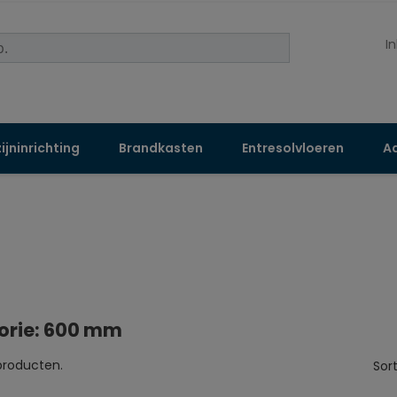
I
jninrichting
Brandkasten
Entresolvloeren
Aa
orie: 600 mm
 producten.
Sor