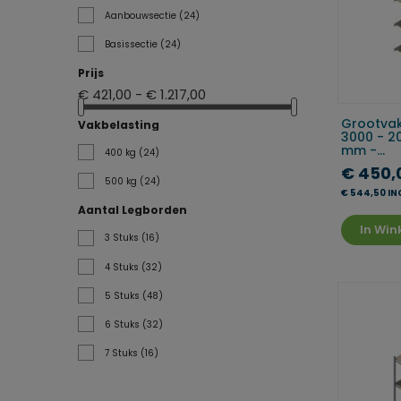
Aanbouwsectie
(24)
Basissectie
(24)
Prijs
€ 421,00 - € 1.217,00
Grootvak
Vakbelasting
3000 - 2
mm -...
400 kg
(24)
€ 450,
500 kg
(24)
€ 544,50 IN
Aantal Legborden
In Wi
3 Stuks
(16)
4 Stuks
(32)
5 Stuks
(48)
6 Stuks
(32)
7 Stuks
(16)