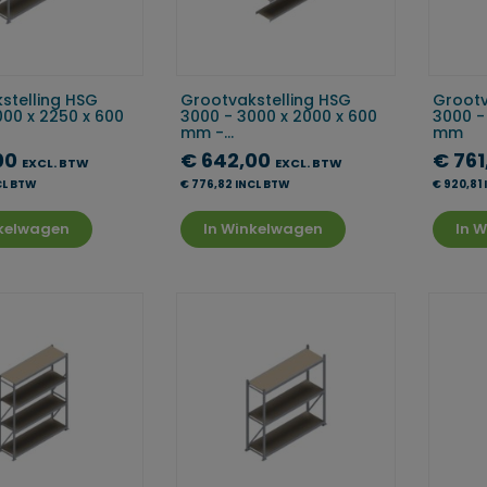
stelling HSG
Grootvakstelling HSG
Grootv
000 x 2250 x 600
3000 - 3000 x 2000 x 600
3000 -
mm -...
mm
00
€ 642,00
€ 76
EXCL. BTW
EXCL. BTW
CL BTW
€ 776,82 INCL BTW
€ 920,81
nkelwagen
In Winkelwagen
In 