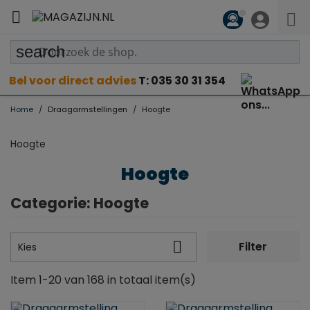

search
Bel voor direct advies
T: 035 30 31 354
Home
Draagarmstellingen
Hoogte
Hoogte
Hoogte
Categorie: Hoogte

Filter
Kies
Item 1-20 van 168 in totaal item(s)