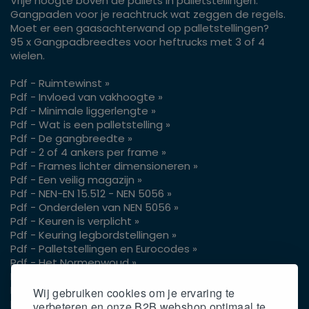
Vrije hoogte boven de pallets in palletstellingen.
Gangpaden voor je reachtruck wat zeggen de regels.
Moet er een gaasachterwand op palletstellingen?
95 x Gangpadbreedtes voor heftrucks met 3 of 4
wielen.
Pdf - Ruimtewinst »
Pdf - Invloed van vakhoogte »
Pdf - Minimale liggerlengte »
Pdf - Wat is een palletstelling »
Pdf - De gangbreedte »
Pdf - 2 of 4 ankers per frame »
Pdf - Frames lichter dimensioneren »
Pdf - Een veilig magazijn »
Pdf - NEN-EN 15.512 - NEN 5056 »
Pdf - Onderdelen van NEN 5056 »
Pdf - Keuren is verplicht »
Pdf - Keuring legbordstellingen »
Pdf - Palletstellingen en Eurocodes »
Pdf - Het Normenwoud »
Pdf - Vrije hoogte pallets »
Pdf - Gangpaden voor je reachtruck »
Wij gebruiken cookies om je ervaring te
Pdf - Gaasachterwand op palletstellingen »
verbeteren en onze B2B webshop optimaal te