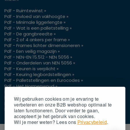
Pdf - Ruimtewinst »
Pdf - Invloed van vakhoogte »
Pdf - Minimale liggerlengte »
Pdf - Wat is een palletstelling »
Pdf - De gangbreedte »
Pdf - 2 of 4 ankers per frame »
Pdf - Frames lichter dimensioneren »
Pdf - Een veilig magazijn »
Pdf - NEN-EN 15.512 - NEN 5056 »
Pdf - Onderdelen van NEN 5056 »
Pdf - Keuren is verplicht »
Pdf - Keuring legbordstellingen »
Pdf - Palletstellingen en Eurocodes »
Pdf - Het Normenwoud »
Pdf - Vrije hoogte pallets »
Pdf - Gangpaden voor je reachtruck »
Wij gebruiken cookies om je ervaring te
Pdf - Gaasachterwand op palletstellingen »
verbeteren en onze B2B webshop optimaal te
Pdf - Gangpadbreedtes 3 of 4 wielen »
laten functioneren. Door verder te gaan,
accepteert
je
het gebruik van cookies.
Wil
je
meer weten? Lees ons
.
Privacybeleid