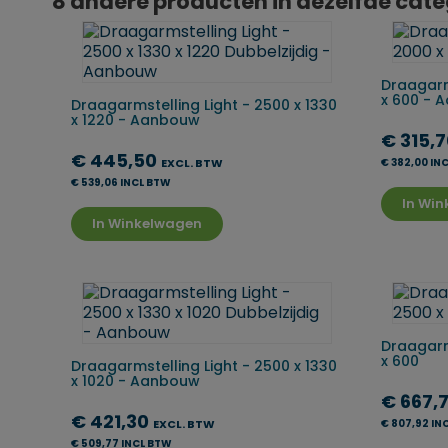
8 andere producten in dezelfde cate
Draagarms
x 600 - 
Draagarmstelling Light - 2500 x 1330
x 1220 - Aanbouw
€ 315,
€ 445,50
EXCL. BTW
€ 382,00 IN
€ 539,06 INCL BTW
In Wi
In Winkelwagen
Draagarms
x 600
Draagarmstelling Light - 2500 x 1330
x 1020 - Aanbouw
€ 667,
€ 421,30
EXCL. BTW
€ 807,92 IN
€ 509,77 INCL BTW