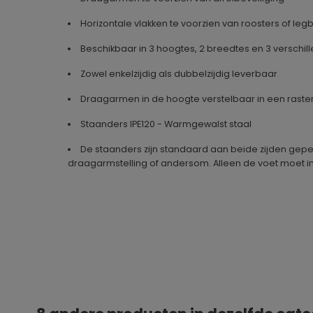
Horizontale vlakken te voorzien van roosters of le
Beschikbaar in 3 hoogtes, 2 breedtes en 3 verschil
Zowel enkelzijdig als dubbelzijdig leverbaar
Draagarmen in de hoogte verstelbaar in een raste
Staanders IPE120 - Warmgewalst staal
De staanders zijn standaard aan beide zijden gep
draagarmstelling of andersom. Alleen de voet moet i
Geproduceerd in
Duitsland