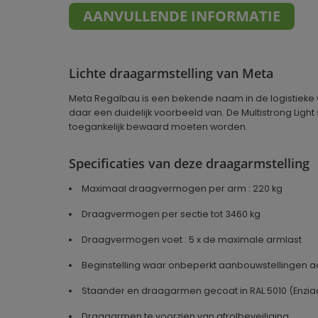
AANVULLENDE INFORMATIE
Lichte draagarmstelling van Meta
Meta Regalbau is een bekende naam in de logistieke w
daar een duidelijk voorbeeld van. De Multistrong Ligh
toegankelijk bewaard moeten worden.
Specificaties van deze draagarmstelling
Maximaal draagvermogen per arm : 220 kg
Draagvermogen per sectie tot 3460 kg
Draagvermogen voet : 5 x de maximale armlast
Beginstelling waar onbeperkt aanbouwstellingen
Staander en draagarmen gecoat in RAL 5010 (Enzi
Draagarmen te voorzien van afrolbeveiliging