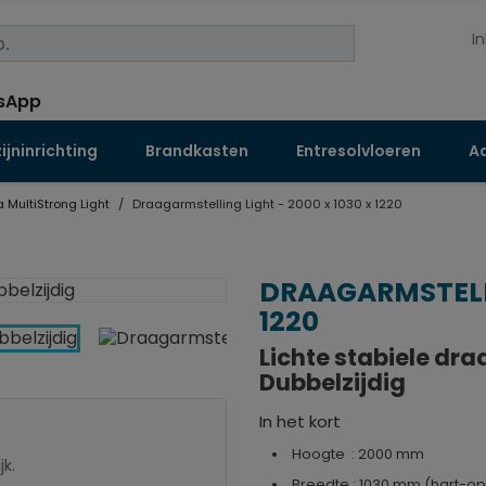
I
jninrichting
Brandkasten
Entresolvloeren
Aa
 MultiStrong Light
Draagarmstelling Light - 2000 x 1030 x 1220
DRAAGARMSTELLI
1220
Lichte stabiele dra
Dubbelzijdig
In het kort
Hoogte : 2000 mm
jk.
Breedte : 1030 mm (hart-op