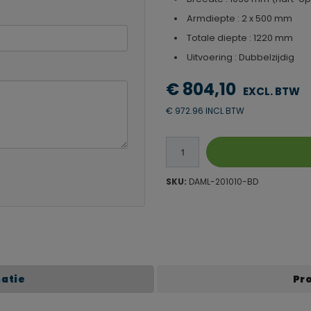
Armdiepte : 2 x 500 mm
Totale diepte : 1220 mm
Uitvoering : Dubbelzijdig
€ 804,10
€ 972.96 INCL BTW
SKU:
DAML-201010-BD
matie
Pr