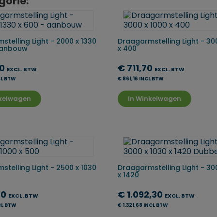
gorie:
telling Light - 2000 x 1330
Draagarmstelling Light - 30
Aanbouw
x 400
70
€ 711,70
EXCL. BTW
EXCL. BTW
CL BTW
€ 861,16 INCL BTW
nkelwagen
In Winkelwagen
telling Light - 2500 x 1030
Draagarmstelling Light - 30
x 1420
70
€ 1.092,30
EXCL. BTW
EXCL. BTW
CL BTW
€ 1.321,68 INCL BTW