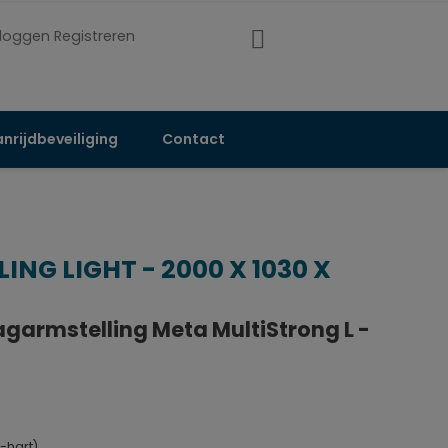
nloggen Registreren
nrijdbeveiliging
Contact
NG LIGHT - 2000 X 1030 X
agarmstelling Meta MultiStrong L -
-hart)