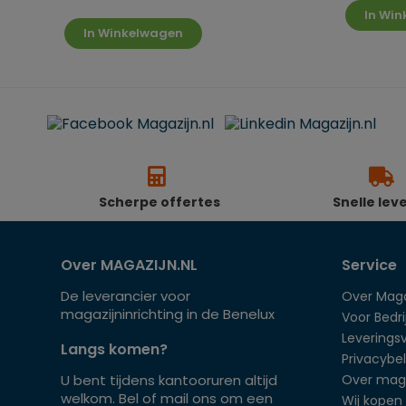
In Wi
In Winkelwagen
Scherpe offertes
Snelle lev
Over MAGAZIJN.NL
Service
De leverancier voor
Over Maga
magazijninrichting in de Benelux
Voor Bedrij
Leverings
Langs komen?
Privacybel
U bent tijdens kantooruren altijd
Over mag
welkom. Bel of mail ons om een
Wij kopen 