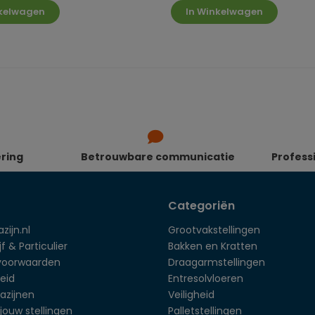
nkelwagen
In Winkelwagen
ering
Betrouwbare communicatie
Profess
Categoriën
zijn.nl
Grootvakstellingen
f & Particulier
Bakken en Kratten
voorwaarden
Draagarmstellingen
eid
Entresolvloeren
azijnen
Veiligheid
jouw stellingen
Palletstellingen