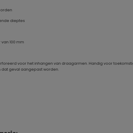
gborden
lende dieptes
r van 100 mm
erforeerd voor het inhangen van draagarmen. Handig voor toekomsti
n dat geval aangepast worden.