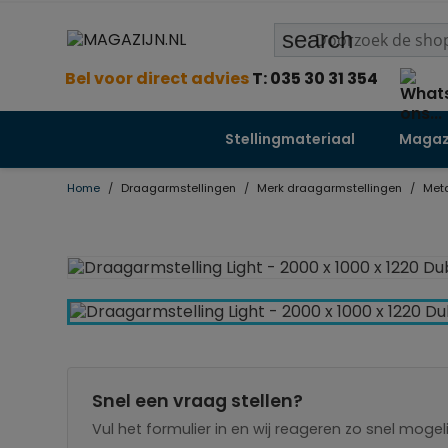
search
Bel voor direct advies
T: 035 30 31 354
Stellingmateriaal
Magazi
Home
Draagarmstellingen
Merk draagarmstellingen
Meta
Snel een vraag stellen?
Vul het formulier in en wij reageren zo snel mogeli