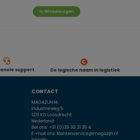
In Winkelwagen
ionele support
De logische naam in logistiek
CONTACT
MAGAZIJN.NL
Industrieweg 5
1231 KG Loosdrecht
Nederland
Bel ons:
+31 (0)35 30 31 35 4
E-mail ons:
klantenservice@magazijn.nl
Details: