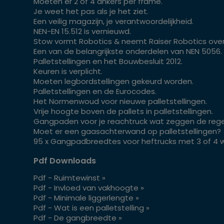
Moeten er 2 of 4 ankers per frame.
Je weet het pas als je het ziet.
Een veilig magazijn, je verantwoordelijkheid.
NEN-EN 15.512 is vernieuwd.
Stow vormt Robotics & neemt Raiser Robotics over
Een van de belangrijkste onderdelen van NEN 5056.
Palletstellingen en het Bouwbesluit 2012.
Keuren is verplicht.
Moeten legbordstellingen gekeurd worden.
Palletstellingen en de Eurocodes.
Het Normenwoud voor nieuwe palletstellingen.
Vrije hoogte boven de pallets in palletstellingen.
Gangpaden voor je reachtruck wat zeggen de rege
Moet er een gaasachterwand op palletstellingen?
95 x Gangpadbreedtes voor heftrucks met 3 of 4 w
Pdf Downloads
Pdf - Ruimtewinst »
Pdf - Invloed van vakhoogte »
Pdf - Minimale liggerlengte »
Pdf - Wat is een palletstelling »
Pdf - De gangbreedte »