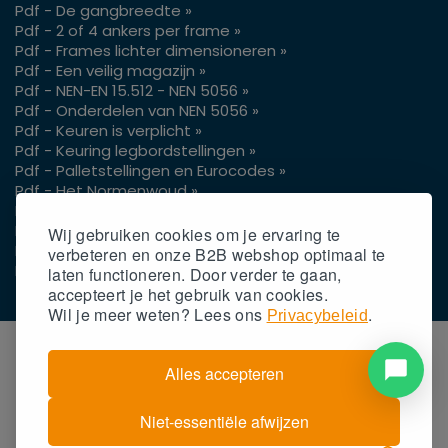
Pdf - De gangbreedte »
Pdf - 2 of 4 ankers per frame »
Pdf - Frames lichter dimensioneren »
Pdf - Een veilig magazijn »
Pdf - NEN-EN 15.512 - NEN 5056 »
Pdf - Onderdelen van NEN 5056 »
Pdf - Keuren is verplicht »
Pdf - Keuring legbordstellingen »
Pdf - Palletstellingen en Eurocodes »
Pdf - Het Normenwoud »
Pdf - Vrije hoogte pallets »
Pdf - Gangpaden voor je reachtruck »
Wij gebruiken cookies om je ervaring te
Pdf - Gaasachterwand op palletstellingen »
verbeteren en onze B2B webshop optimaal te
Pdf - Gangpadbreedtes 3 of 4 wielen »
laten functioneren. Door verder te gaan,
accepteert
je
het gebruik van cookies.
Wil
je
meer weten? Lees ons
.
Privacybeleid
Alles accepteren
Niet-essentiële afwijzen