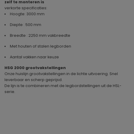
zelf te monteren is
verkorte specificaties:
Hoogte: 3000 mm
Diepte : 500 mm
Breedte : 2250 mm vakbreedte
Met houten of stalen legborden
Aantal vakken naar keuze
HSG 2000 grootvakstellingen
Onze huislijn grootvakstellingen in de lichte uitvoering. Snel
leverbaar en scherp geprijsd.
De lijn is te combineren met de legbordstellingen uit de HSL-
serie.
Geproduceerd in
Duitsland