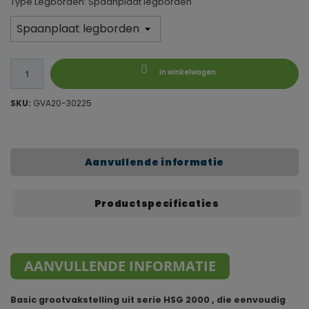
Type Legborden: Spaanplaat legborden
In winkelwagen
SKU:
GVA20-30225
Aanvullende informatie
Productspecificaties
AANVULLENDE INFORMATIE
Basic grootvakstelling uit serie HSG 2000 , die eenvoudig