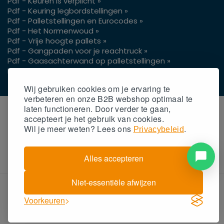
Pdf - Keuren is verplicht »
Pdf - Keuring legbordstellingen »
Pdf - Palletstellingen en Eurocodes »
Pdf - Het Normenwoud »
Pdf - Vrije hoogte pallets »
Pdf - Gangpaden voor je reachtruck »
Pdf - Gaasachterwand op palletstellingen »
Pdf - Gangpadbreedtes 3 of 4 wielen »
Wij gebruiken cookies om je ervaring te
verbeteren en onze B2B webshop optimaal te
laten functioneren. Door verder te gaan,
accepteert
je
het gebruik van cookies.
Wil
je
meer weten? Lees ons
.
Privacybeleid
Alles accepteren
Niet-essentiële afwijzen
© 2026 - Realisatie door Magazijn.nl
Voorkeuren