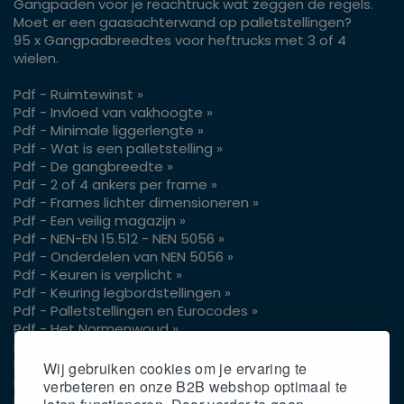
Gangpaden voor je reachtruck wat zeggen de regels.
Moet er een gaasachterwand op palletstellingen?
95 x Gangpadbreedtes voor heftrucks met 3 of 4
wielen.
Pdf - Ruimtewinst »
Pdf - Invloed van vakhoogte »
Pdf - Minimale liggerlengte »
Pdf - Wat is een palletstelling »
Pdf - De gangbreedte »
Pdf - 2 of 4 ankers per frame »
Pdf - Frames lichter dimensioneren »
Pdf - Een veilig magazijn »
Pdf - NEN-EN 15.512 - NEN 5056 »
Pdf - Onderdelen van NEN 5056 »
Pdf - Keuren is verplicht »
Pdf - Keuring legbordstellingen »
Pdf - Palletstellingen en Eurocodes »
Pdf - Het Normenwoud »
Pdf - Vrije hoogte pallets »
Pdf - Gangpaden voor je reachtruck »
Wij gebruiken cookies om je ervaring te
Pdf - Gaasachterwand op palletstellingen »
verbeteren en onze B2B webshop optimaal te
Pdf - Gangpadbreedtes 3 of 4 wielen »