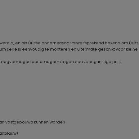
ereld, en als Duitse onderneming vanzelfsprekend bekend om Duitse k
ium serie is eenvoudig te monteren en uitermate geschikt voor klein
e draagvermogen per draagarm tegen een zeer gunstige prijs
 aan vastgebouwd kunnen worden
aanblauw)