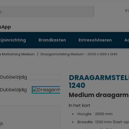
I
jninrichting
Brandkasten
Entresolvloeren
Aa
a Multistrong Medium
Draagarmstelling Medium - 2000 x 1330 x 1240
DRAAGARMSTELLI
1240
Medium draagarmst
In het kort
Hoogte : 2000 mm
Breedte : 1330 mm (hart-op
jk.