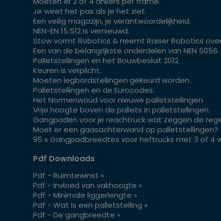
Moeten er 2 of 4 ankers per frame.
Je weet het pas als je het ziet.
Een veilig magazijn, je verantwoordelijkheid.
NEN-EN 15.512 is vernieuwd.
Stow vormt Robotics & neemt Raiser Robotics over
Een van de belangrijkste onderdelen van NEN 5056.
Palletstellingen en het Bouwbesluit 2012.
Keuren is verplicht.
Moeten legbordstellingen gekeurd worden.
Palletstellingen en de Eurocodes.
Het Normenwoud voor nieuwe palletstellingen.
Vrije hoogte boven de pallets in palletstellingen.
Gangpaden voor je reachtruck wat zeggen de rege
Moet er een gaasachterwand op palletstellingen?
95 x Gangpadbreedtes voor heftrucks met 3 of 4 w
Pdf Downloads
Pdf - Ruimtewinst »
Pdf - Invloed van vakhoogte »
Pdf - Minimale liggerlengte »
Pdf - Wat is een palletstelling »
Pdf - De gangbreedte »