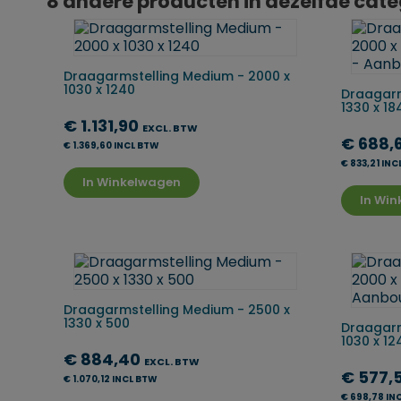
8 andere producten in dezelfde cate
Draagarmstelling Medium - 2000 x
1030 x 1240
Draagarm
1330 x 1
€ 1.131,90
EXCL. BTW
€ 688,
€ 1.369,60 INCL BTW
€ 833,21 IN
In Winkelwagen
In Wi
Draagarmstelling Medium - 2500 x
1330 x 500
Draagarm
1030 x 1
€ 884,40
EXCL. BTW
€ 577,
€ 1.070,12 INCL BTW
€ 698,78 IN