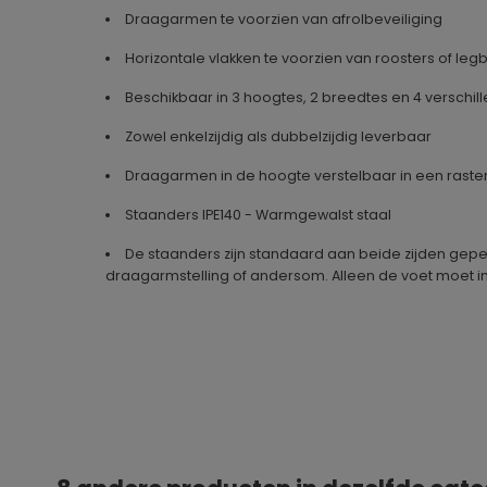
Draagarmen te voorzien van afrolbeveiliging
Horizontale vlakken te voorzien van roosters of le
Beschikbaar in 3 hoogtes, 2 breedtes en 4 verschil
Zowel enkelzijdig als dubbelzijdig leverbaar
Draagarmen in de hoogte verstelbaar in een raste
Staanders IPE140 - Warmgewalst staal
De staanders zijn standaard aan beide zijden gep
draagarmstelling of andersom. Alleen de voet moet i
Geproduceerd in
Duitsland