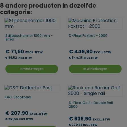
8 andere producten in dezelfde
categorie:
Stijlbeschermer 1000 mm -
D-Flexx Foxtrot - 2000
smal
€ 71,50
€ 449,90
EXCL. BTW
EXCL. BTW
€ 86,52 INCL BTW
€ 544,38 INCL BTW
In Winkelwagen
In Winkelwagen
D&T Stootpaal
D-Flexx Golf - Double Rail
2500
€ 207,90
EXCL. BTW
€ 636,90
€ 251,56 INCL BTW
EXCL. BTW
€ 770,65 INCL BTW