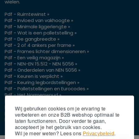
wielen.
Pdf - Ruimtewinst »
Pdf - Invloed van vakhoogte »
Pdf - Minimale liggerlengte »
Pdf - Wat is een palletstelling »
Pdf - De gangbreedte »
Pdf - 2 of 4 ankers per frame »
Pdf - Frames lichter dimensioneren »
Pdf - Een veilig magazijn »
Pdf - NEN-EN 15.512 - NEN 5056 »
Pdf - Onderdelen van NEN 5056 »
Pdf - Keuren is verplicht »
Pdf - Keuring legbordstellingen »
Pdf - Palletstellingen en Eurocodes »
Pdf - Het Normenwoud »
Pdf - Vrije hoogte pallets »
Pdf - Gangpaden voor je reachtruck »
Wij gebruiken cookies om je ervaring te
Pdf - Gaasachterwand op palletstellingen »
verbeteren en onze B2B webshop optimaal te
Pdf - Gangpadbreedtes 3 of 4 wielen »
laten functioneren. Door verder te gaan,
accepteert
je
het gebruik van cookies.
Wil
je
meer weten? Lees ons
.
Privacybeleid