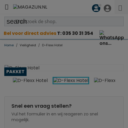

search
Bel voor direct advies
T: 035 30 31 354
Home
Veiligheid
D-Flexx Hotel
PAKKET
Snel een vraag stellen?
Vul het formulier in en wij reageren zo snel
mogelijk.