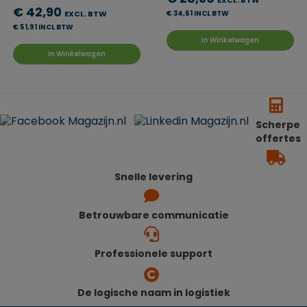
EXCL. BTW
€ 42,90
EXCL. BTW
€ 34,61 INCL BTW
€ 51,91 INCL BTW
In Winkelwagen
In Winkelwagen
Scherpe
offertes
Snelle levering
Betrouwbare communicatie
Professionele support
De logische naam in logistiek