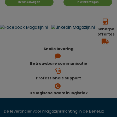
In Winkelwagen
In Winkelwagen
Scherpe
offertes
Snelle levering
Betrouwbare communicatie
Professionele support
De logische naam in logistiek
De leverancier voor magazijninrichting in de Benelux