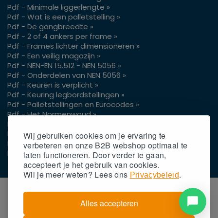
Pdf - Minimale liggerlengte »
Pdf - Wat is een palletstelling »
Pdf - De gangbreedte »
Pdf - 2 of 4 ankers per frame »
Pdf - Frames lichter dimensioneren »
Pdf - Een veilig magazijn »
Pdf - NEN-EN 15.512 - NEN 5056 »
Pdf - Onderdelen van NEN 5056 »
Pdf - Keuren is verplicht »
Pdf - Keuring legbordstellingen »
Pdf - Palletstellingen en Eurocodes »
Pdf - Het Normenwoud »
Pdf - Vrije hoogte pallets »
Pdf - Gangpaden voor je reachtruck »
Wij gebruiken cookies om je ervaring te
Pdf - Gaasachterwand op palletstellingen »
verbeteren en onze B2B webshop optimaal te
Pdf - Gangpadbreedtes 3 of 4 wielen »
laten functioneren. Door verder te gaan,
accepteert
je
het gebruik van cookies.
Wil
je
meer weten? Lees ons
.
Privacybeleid
Alles accepteren