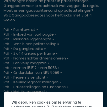
Vrije hoogte boven de pallets in palletstellingen.
Gangpaden voor je reachtruck wat zeggen de regels.
Moet er een gaasachterwand op palletstellingen?
95 x Gangpadbreedtes voor heftrucks met 3 of 4
wielen.
Pdf - Ruimtewinst »
Pdf - Invloed van vakhoogte »
Pdf - Minimale liggerlengte »
Pdf - Wat is een palletstelling »
Pdf - De gangbreedte »
Pdf - 2 of 4 ankers per frame »
Pdf - Frames lichter dimensioneren »
Pdf - Een veilig magazijn »
Pdf - NEN-EN 15.512 - NEN 5056 »
Pdf - Onderdelen van NEN 5056 »
Pdf - Keuren is verplicht »
Pdf - Keuring legbordstellingen »
Pdf - Palletstellingen en Eurocodes »
Pdf - Het Normenwoud »
Pdf - Vrije hoogte pallets »
Pdf - Gangpaden voor je reachtruck »
Wij gebruiken cookies om je ervaring te
Pdf - Gaasachterwand op palletstellingen »
verbeteren en onze B2B webshop optimaal te