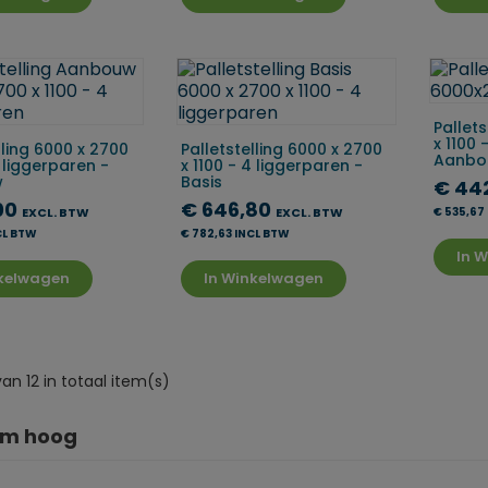
Pallets
x 1100 
lling 6000 x 2700
Palletstelling 6000 x 2700
Aanbo
4 liggerparen -
x 1100 - 4 liggerparen -
w
Basis
€ 44
00
€ 646,80
EXCL. BTW
EXCL. BTW
€ 535,67
CL BTW
€ 782,63 INCL BTW
In 
nkelwagen
In Winkelwagen
van 12 in totaal item(s)
m hoog