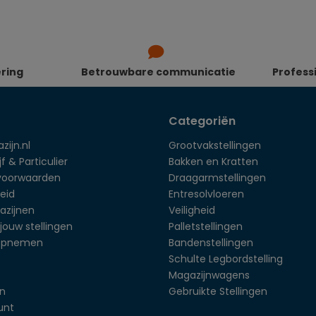
ering
Betrouwbare communicatie
Profess
Categoriën
zijn.nl
Grootvakstellingen
f & Particulier
Bakken en Kratten
voorwaarden
Draagarmstellingen
eid
Entresolvloeren
azijnen
Veiligheid
jouw stellingen
Palletstellingen
opnemen
Bandenstellingen
Schulte Legbordstelling
Magazijnwagens
en
Gebruikte Stellingen
unt