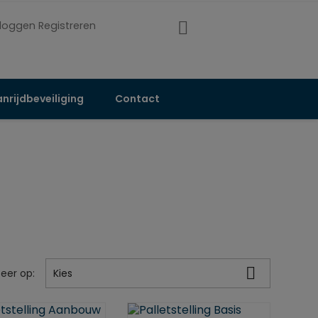
nloggen Registreren
nrijdbeveiliging
Contact

teer op:
Kies