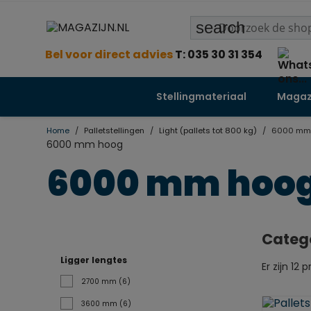
search
Bel voor direct advies
T: 035 30 31 354
Stellingmateriaal
Magazi
Home
Palletstellingen
Light (pallets tot 800 kg)
6000 mm
6000 mm hoog
6000 mm hoo
Categ
Ligger lengtes
Er zijn 12 
2700 mm
(6)
3600 mm
(6)