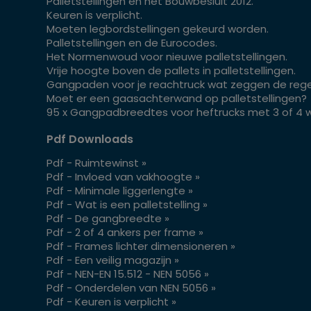
Palletstellingen en het Bouwbesluit 2012.
Keuren is verplicht.
Moeten legbordstellingen gekeurd worden.
Palletstellingen en de Eurocodes.
Het Normenwoud voor nieuwe palletstellingen.
Vrije hoogte boven de pallets in palletstellingen.
Gangpaden voor je reachtruck wat zeggen de rege
Moet er een gaasachterwand op palletstellingen?
95 x Gangpadbreedtes voor heftrucks met 3 of 4 w
Pdf Downloads
Pdf - Ruimtewinst »
Pdf - Invloed van vakhoogte »
Pdf - Minimale liggerlengte »
Pdf - Wat is een palletstelling »
Pdf - De gangbreedte »
Pdf - 2 of 4 ankers per frame »
Pdf - Frames lichter dimensioneren »
Pdf - Een veilig magazijn »
Pdf - NEN-EN 15.512 - NEN 5056 »
Pdf - Onderdelen van NEN 5056 »
Pdf - Keuren is verplicht »