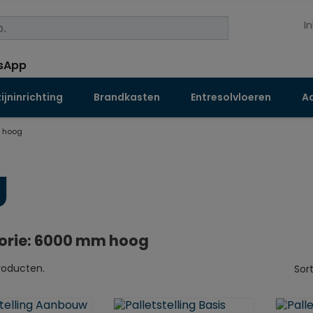
I
jninrichting
Brandkasten
Entresolvloeren
Aa
 hoog
g
orie: 6000 mm hoog
producten.
Sor