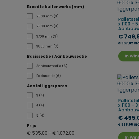
Breedte buitenwerks (mm)
2800 mm
(3)
Palletste
x 1100 - 
2900 mm
(3)
Aanbou
€ 749,
3700 mm
(3)
€ 907,02 IN
3800 mm
(3)
In Wi
Basissectie / Aanbouwsectie
Aanbouwsectie
(6)
Basissectie
(6)
Aantal liggerparen
3
(4)
Palletste
x 1100 - 
4
(4)
Aanbou
5
(4)
€ 495,
€ 598,95 IN
Prijs
€ 535,00 - € 1.072,00
In Wi