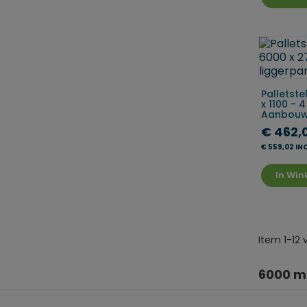
Palletste
x 1100 - 
Aanbou
€ 462,
€ 559,02 IN
In Wi
Item 1-12 
6000 m