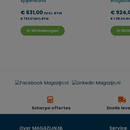
spijlenwand
etageba
€ 631,00
€ 924,
EXCL. BTW
€ 763,51 INCL BTW
€ 1.118,04 I
In Winkelwagen
In Wi
Scherpe offertes
Snelle lev
Over MAGAZIJN.NL
Service