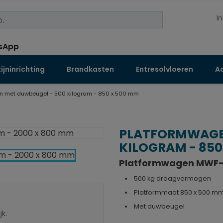
I
jninrichting
Brandkasten
Entresolvloeren
Aa
n met duwbeugel - 500 kilogram - 850 x 500 mm
PLATFORMWAGEN
KILOGRAM - 850
Platformwagen MWF-
500 kg draagvermogen
Platformmaat 850 x 500 m
Met duwbeugel
jk.