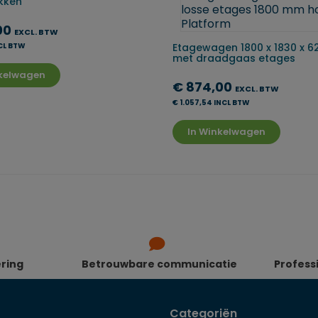
kken
00
EXCL. BTW
NCL BTW
Etagewagen 1800 x 1830 x 
met draadgaas etages
nkelwagen
€ 874,00
EXCL. BTW
€ 1.057,54 INCL BTW
In Winkelwagen
ering
Betrouwbare communicatie
Profess
Categoriën