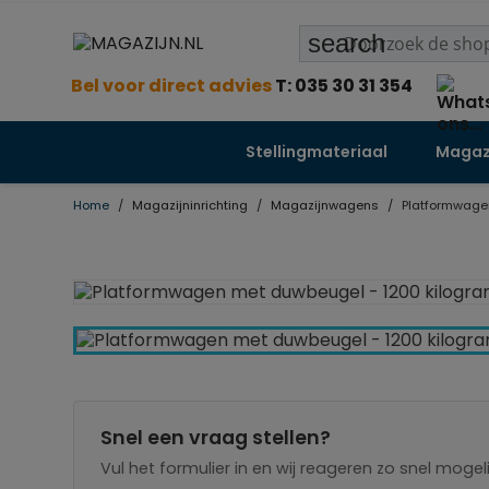
search
Bel voor direct advies
T: 035 30 31 354
Stellingmateriaal
Magazi
Home
Magazijninrichting
Magazijnwagens
Platformwage
Snel een vraag stellen?
Vul het formulier in en wij reageren zo snel mogeli