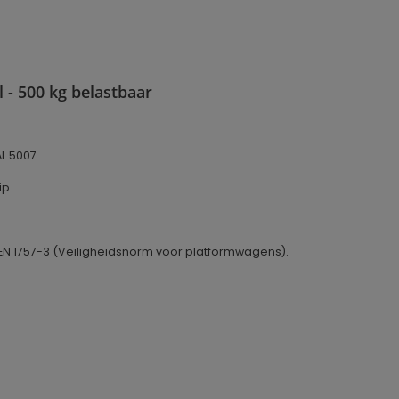
- 500 kg belastbaar
L 5007.
ip.
N 1757-3 (Veiligheidsnorm voor platformwagens).