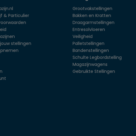
zijn.nl
Grootvakstellingen
f & Particulier
Bakken en Kratten
voorwaarden
Draagarmstellingen
eid
Entresolvloeren
azijnen
Veiligheid
jouw stellingen
Palletstellingen
opnemen
Bandenstellingen
Schulte Legbordstelling
Magazijnwagens
en
Gebruikte Stellingen
unt