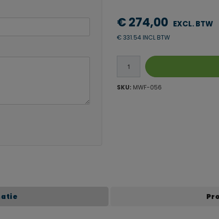
€ 274,00
€ 331.54 INCL BTW
SKU:
MWF-056
matie
Pr