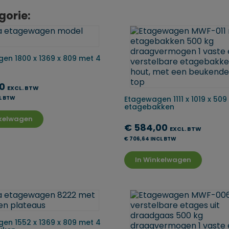
gorie:
en 1800 x 1369 x 809 met 4
00
EXCL. BTW
CL BTW
Etagewagen 1111 x 1019 x 509
etagebakken
nkelwagen
€ 584,00
EXCL. BTW
€ 706,64 INCL BTW
In Winkelwagen
en 1552 x 1369 x 809 met 4