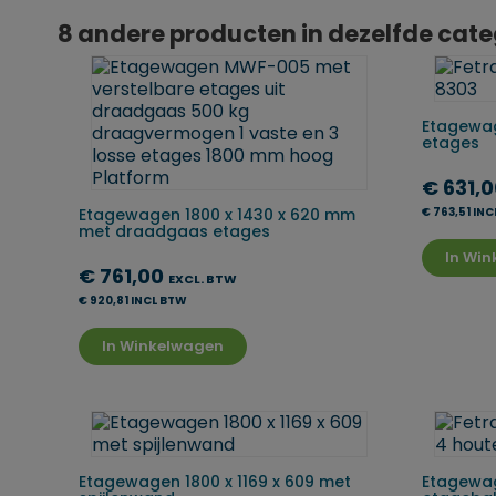
8 andere producten in dezelfde cate
Etagewag
etages
€ 631,
Etagewagen 1800 x 1430 x 620 mm
€ 763,51 IN
met draadgaas etages
In Wi
€ 761,00
EXCL. BTW
€ 920,81 INCL BTW
In Winkelwagen
Etagewagen 1800 x 1169 x 609 met
Etagewag