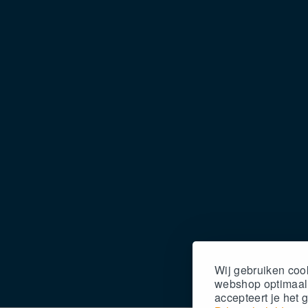
Wij gebruiken coo
webshop optimaal t
accepteert
je
het 