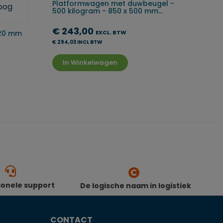
Platformwagen met duwbeugel -
500 kilogram - 850 x 500 mm...
€ 243,00
620 mm
EXCL. BTW
€ 294,03 INCL BTW
In Winkelwagen
ionele support
De logische naam in logistiek
CONTACT