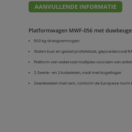
AANVULLENDE INFORMATIE
Platformwagen MWF-056 met duwbeugel 
500 kg draagvermogen
Stalen buis en gelast profielstaal, gepoedercoat RA
Platform van watervast multiplex voorzien van antisl
2 Zwenk- en 2 bokwielen, naaf met kogellager.
Zwenkwielen met rem, conform de Europese norm E
Geproduceerd in
Duitsland