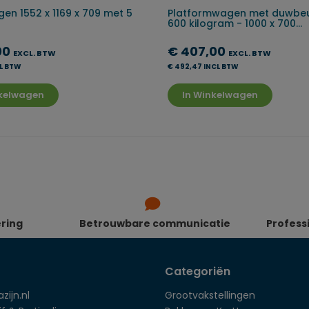
en 1552 x 1169 x 709 met 5
Platformwagen met duwbeu
600 kilogram - 1000 x 700...
00
€ 407,00
EXCL. BTW
EXCL. BTW
CL BTW
€ 492,47 INCL BTW
nkelwagen
In Winkelwagen
ering
Betrouwbare communicatie
Profess
Categoriën
zijn.nl
Grootvakstellingen