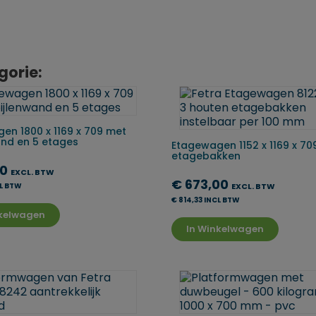
gorie:
en 1800 x 1169 x 709 met
and en 5 etages
Etagewagen 1152 x 1169 x 70
etagebakken
00
EXCL. BTW
€ 673,00
CL BTW
EXCL. BTW
€ 814,33 INCL BTW
nkelwagen
In Winkelwagen