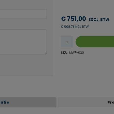
€ 751,00
€ 908.71 INCL BTW
SKU:
MWF-020
matie
Pr