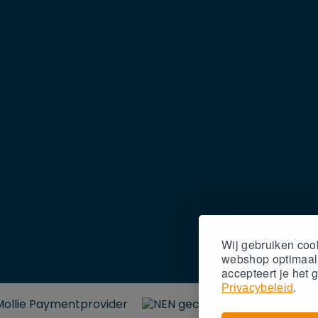
Wij gebruiken coo
webshop optimaal t
accepteert
je
het 
.
Privacybeleid