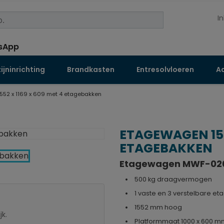
I
jninrichting
Brandkasten
Entresolvloeren
Aa
52 x 1169 x 609 met 4 etagebakken
ETAGEWAGEN 155
ETAGEBAKKEN
Etagewagen MWF-020
500 kg draagvermogen
1 vaste en 3 verstelbare et
1552 mm hoog
jk.
Platformmaat 1000 x 600 m