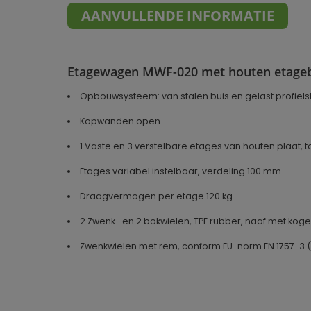
AANVULLENDE INFORMATIE
Etagewagen MWF-020 met houten etage
Opbouwsysteem: van stalen buis en gelast profiels
Kopwanden open.
1 Vaste en 3 verstelbare etages van houten plaat,
Etages variabel instelbaar, verdeling 100 mm.
Draagvermogen per etage 120 kg.
2 Zwenk- en 2 bokwielen, TPE rubber, naaf met koge
Zwenkwielen met rem, conform EU-norm EN 1757-3 (
Geproduceerd in
Duitsland