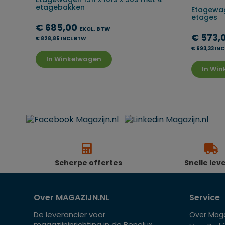
etagebakken
Etagewag
etages
€ 685,00
EXCL. BTW
€ 573,
€ 828,85 INCL BTW
€ 693,33 IN
In Winkelwagen
In Wi
Scherpe offertes
Snelle lev
Over MAGAZIJN.NL
Service
De leverancier voor
Over Maga
magazijninrichting in de Benelux