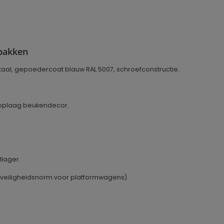
bakken
taal, gepoedercoat blauw RAL 5007, schroefconstructie.
 toplaag beukendecor.
llager.
veiligheidsnorm voor platformwagens).