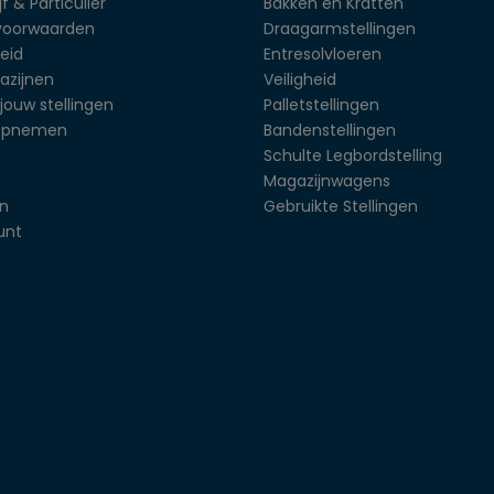
f & Particulier
Bakken en Kratten
voorwaarden
Draagarmstellingen
eid
Entresolvloeren
azijnen
Veiligheid
jouw stellingen
Palletstellingen
opnemen
Bandenstellingen
Schulte Legbordstelling
Magazijnwagens
en
Gebruikte Stellingen
unt