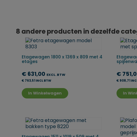
8 andere producten in dezelfde cate
Etagewagen 1800 x 1369 x 809 met 4
Etagewag
etages
spijlenw
€ 631,00
€ 751,
EXCL. BTW
€ 763,51 INCL BTW
€ 908,71 IN
In Winkelwagen
In Wi
Etagewagen 1511 x 1019 x 509 met 4