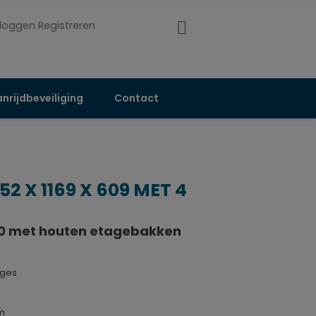
nloggen Registreren
nrijdbeveiliging
Contact
2 X 1169 X 609 MET 4
 met houten etagebakken
ages
m