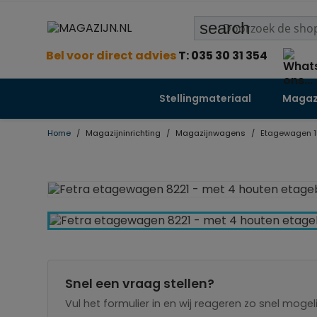
search
Bel voor direct advies
T: 035 30 31 354
Stellingmateriaal
Magazi
Home
Magazijninrichting
Magazijnwagens
Etagewagen 15
Snel een vraag stellen?
Vul het formulier in en wij reageren zo snel mogeli