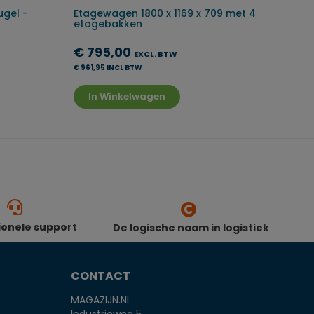
gel -
Etagewagen 1800 x 1169 x 709 met 4
etagebakken
€ 795,00
EXCL. BTW
€ 961,95 INCL BTW
In Winkelwagen
ionele support
De logische naam in logistiek
CONTACT
MAGAZIJN.NL