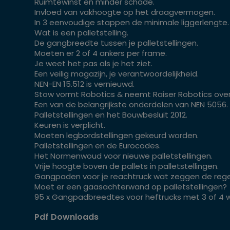
Ruimtewinst en minder schade.
Invloed van vakhoogte op het draagvermogen.
In 3 eenvoudige stappen de minimale liggerlengte.
Wat is een palletstelling.
De gangbreedte tussen je palletstellingen.
Moeten er 2 of 4 ankers per frame.
Je weet het pas als je het ziet.
Een veilig magazijn, je verantwoordelijkheid.
NEN-EN 15.512 is vernieuwd.
Stow vormt Robotics & neemt Raiser Robotics over
Een van de belangrijkste onderdelen van NEN 5056.
Palletstellingen en het Bouwbesluit 2012.
Keuren is verplicht.
Moeten legbordstellingen gekeurd worden.
Palletstellingen en de Eurocodes.
Het Normenwoud voor nieuwe palletstellingen.
Vrije hoogte boven de pallets in palletstellingen.
Gangpaden voor je reachtruck wat zeggen de rege
Moet er een gaasachterwand op palletstellingen?
95 x Gangpadbreedtes voor heftrucks met 3 of 4 w
Pdf Downloads