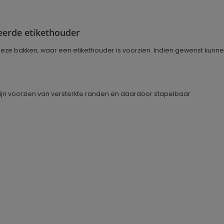
reerde etikethouder
n deze bakken, waar een etikethouder is voorzien. Indien gewenst kun
zijn voorzien van versterkte randen en daardoor stapelbaar