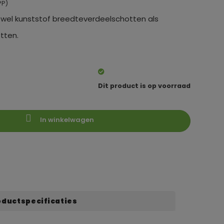
PP)
owel kunststof breedteverdeelschotten als
tten.
Dit product is op voorraad
In winkelwagen
oductspecificaties