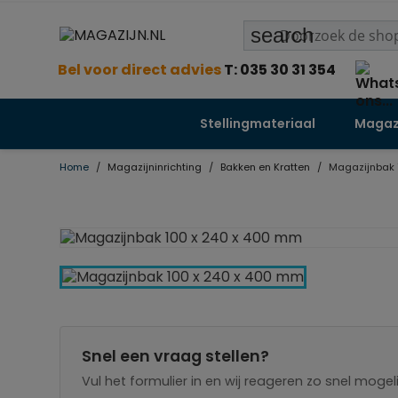
search
Bel voor direct advies
T: 035 30 31 354
Stellingmateriaal
Magazi
Home
Magazijninrichting
Bakken en Kratten
Magazijnbak 
Snel een vraag stellen?
Vul het formulier in en wij reageren zo snel mogeli