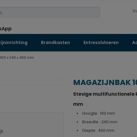
I
jninrichting
Brandkasten
Entresolvloeren
Aa
100 x 240 x 400 mm
MAGAZIJNBAK 10
Stevige multifunctionele
mm
Hoogte : 100 mm
Breedte : 240 mm
Diepte : 400 mm
jk.