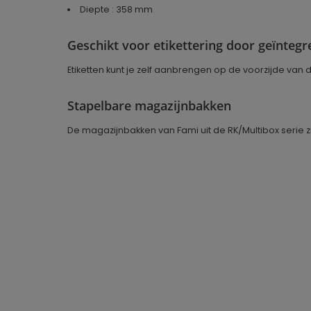
Diepte : 358 mm
Geschikt voor etikettering door geïnteg
Etiketten kunt je zelf aanbrengen op de voorzijde va
Stapelbare magazijnbakken
De magazijnbakken van Fami uit de RK/Multibox serie 
Geproduceerd in
Duitsland