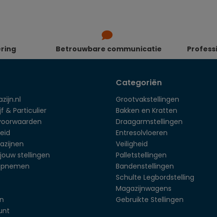
ering
Betrouwbare communicatie
Profess
Categoriën
zijn.nl
Grootvakstellingen
f & Particulier
Bakken en Kratten
voorwaarden
Draagarmstellingen
eid
Entresolvloeren
azijnen
Veiligheid
jouw stellingen
Palletstellingen
opnemen
Bandenstellingen
Schulte Legbordstelling
Magazijnwagens
en
Gebruikte Stellingen
unt