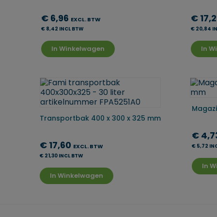
€ 6,96
€ 17,
EXCL. BTW
€ 8,42 INCL BTW
€ 20,84 I
In Winkelwagen
In W
Magazi
Transportbak 400 x 300 x 325 mm
€ 4,
€ 17,60
EXCL. BTW
€ 5,72 I
€ 21,30 INCL BTW
In 
In Winkelwagen