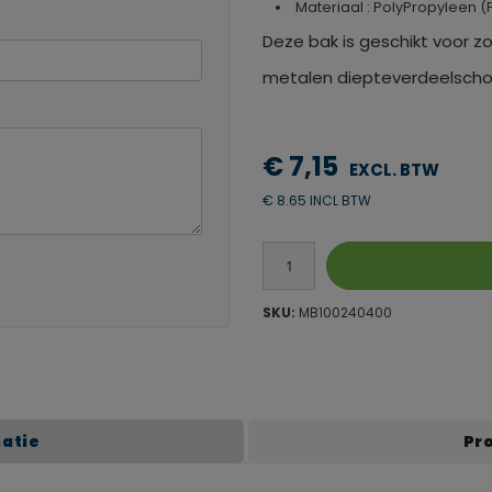
Materiaal : PolyPropyleen (
Deze bak is geschikt voor z
metalen diepteverdeelscho
€ 7,15
€ 8.65 INCL BTW
SKU:
MB100240400
matie
Pr