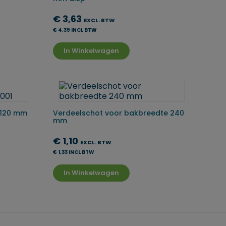
€ 3,63
EXCL. BTW
€ 4,39 INCL BTW
In Winkelwagen
 120 mm
Verdeelschot voor bakbreedte 240
mm
€ 1,10
EXCL. BTW
€ 1,33 INCL BTW
In Winkelwagen