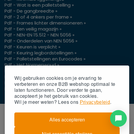
Pdf - Wat is een palletstelling »
Pdf - De gangbreedte »
Pdf - 2 of 4 ankers per frame »
Pdf - Frames lichter dimensioneren »
Pdf - Een veilig magazijn »
Pdf - NEN-EN 15.512 - NEN 5056 »
Pdf - Onderdelen van NEN 5056 »
Pdf - Keuren is verplicht »
Pdf - Keuring legbordstellingen »
Pdf - Palletstellingen en Eurocodes »
Pdf - Het Normenwoud »
Pdf - Vrije hoogte pallets »
Pdf - Gangpaden voor je reachtruck »
Wij gebruiken cookies om je ervaring te
Pdf - Gaasachterwand op palletstellingen »
verbeteren en onze B2B webshop optimaal te
Pdf - Gangpadbreedtes 3 of 4 wielen »
laten functioneren. Door verder te gaan,
accepteert
je
het gebruik van cookies.
Wil
je
meer weten? Lees ons
.
Privacybeleid
Alles accepteren
Niet-essentiële afwijzen