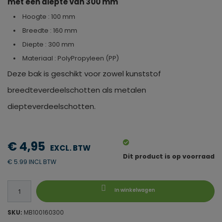
met een diepte van 300 mm
Hoogte : 100 mm
Breedte : 160 mm
Diepte : 300 mm
Materiaal : PolyPropyleen (PP)
Deze bak is geschikt voor zowel kunststof
breedteverdeelschotten als metalen
diepteverdeelschotten.
€ 4,95
Dit product is op voorraad
€ 5.99 INCL BTW
In winkelwagen
SKU:
MB100160300