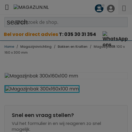

search
Bel voor direct advies
T: 035 30 31 354
Home
Magazijninrichting
Bakken en Kratten
Magazijnbak 100 x
160 x 300 mm
Snel een vraag stellen?
Vul het formulier in en wij reageren zo snel
mogelijk.