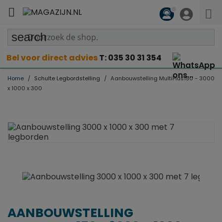

search
Bel voor direct advies
T: 035 30 31 354
Home
Schulte Legbordstelling
Aanbouwstelling MultiPlus150 - 3000
x 1000 x 300
AANBOUWSTELLING