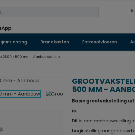
I
jninrichting
Brandkasten
Entresolvloeren
Aa
 x 2500 x 500 mm - Aanbouwsectie
GROOTVAKSTELLI
500 MM - AANB
Basic grootvakstelling uit
is.
Dit is een aanbouwstelling, 
jk.
beginstelling aangebouwd