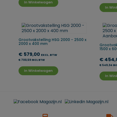
In Winkelwagen
In Wi
Grootvakstelling HSG 2000 - 2500 x
2000 x 400 mm
Grootvak
1500 x 60
€ 579,00
EXCL. BTW
€ 454
€ 700,59 INCL BTW
€ 549,34 IN
In Winkelwagen
In Wi