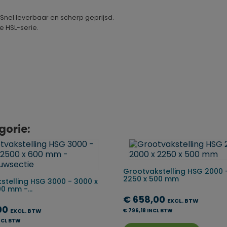
. Snel leverbaar en scherp geprijsd.
de HSL-serie.
gorie:
Grootvakstelling HSG 2000 
2250 x 500 mm
stelling HSG 3000 - 3000 x
0 mm -...
€ 658,00
EXCL. BTW
00
EXCL. BTW
€ 796,18 INCL BTW
INCL BTW