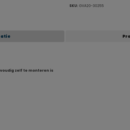
SKU:
GVA20-30255
matie
Pr
nvoudig zelf te monteren is