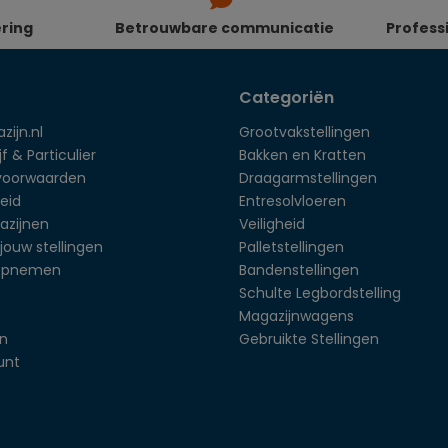
ering
Betrouwbare communicatie
Profess
Categoriën
zijn.nl
Grootvakstellingen
f & Particulier
Bakken en Kratten
voorwaarden
Draagarmstellingen
eid
Entresolvloeren
azijnen
Veiligheid
jouw stellingen
Palletstellingen
opnemen
Bandenstellingen
Schulte Legbordstelling
Magazijnwagens
en
Gebruikte Stellingen
unt