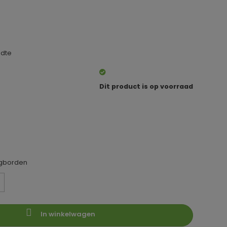
edte
Dit product is op voorraad
egborden
In winkelwagen