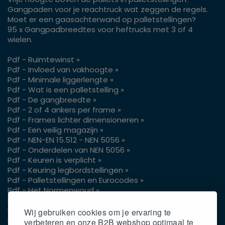
Gangpaden voor je reachtruck wat zeggen de regels.
Moet er een gaasachterwand op palletstellingen?
95 x Gangpadbreedtes voor heftrucks met 3 of 4
wielen.
Pdf - Ruimtewinst »
Pdf - Invloed van vakhoogte »
Pdf - Minimale liggerlengte »
Pdf - Wat is een palletstelling »
Pdf - De gangbreedte »
Pdf - 2 of 4 ankers per frame »
Pdf - Frames lichter dimensioneren »
Pdf - Een veilig magazijn »
Pdf - NEN-EN 15.512 - NEN 5056 »
Pdf - Onderdelen van NEN 5056 »
Pdf - Keuren is verplicht »
Pdf - Keuring legbordstellingen »
Pdf - Palletstellingen en Eurocodes »
Pdf - Het Normenwoud »
Pdf - Vrije hoogte pallets »
Pdf - Gangpaden voor je reachtruck »
Wij gebruiken cookies om je ervaring te
Pdf - Gaasachterwand op palletstellingen »
verbeteren en onze B2B webshop optimaal te