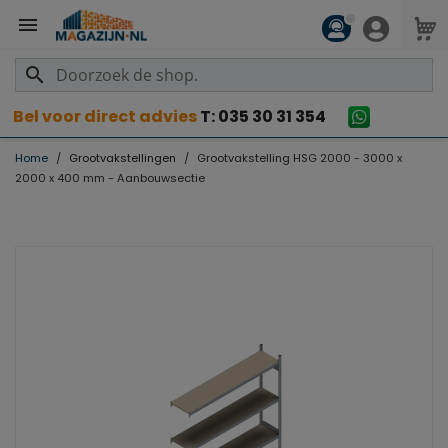

search
Bel voor direct advies
T: 035 30 31 354
Home
Grootvakstellingen
Grootvakstelling HSG 2000 - 3000 x
2000 x 400 mm - Aanbouwsectie