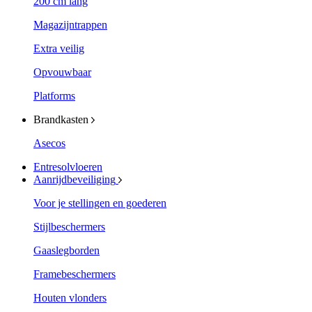
200 cm lang
Magazijntrappen
Extra veilig
Opvouwbaar
Platforms
Brandkasten
Asecos
Entresolvloeren
Aanrijdbeveiliging
Voor je stellingen en goederen
Stijlbeschermers
Gaaslegborden
Framebeschermers
Houten vlonders