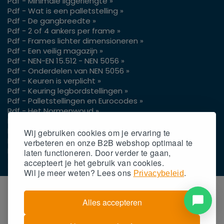
Pdf - Minimale liggerlengte »
Pdf - Wat is een palletstelling »
Pdf - De gangbreedte »
Pdf - 2 of 4 ankers per frame »
Pdf - Frames lichter dimensioneren »
Pdf - Een veilig magazijn »
Pdf - NEN-EN 15.512 - NEN 5056 »
Pdf - Onderdelen van NEN 5056 »
Pdf - Keuren is verplicht »
Pdf - Keuring legbordstellingen »
Pdf - Palletstellingen en Eurocodes »
Pdf - Het Normenwoud »
Pdf - Vrije hoogte pallets »
Pdf - Gangpaden voor je reachtruck »
Wij gebruiken cookies om je ervaring te
Pdf - Gaasachterwand op palletstellingen »
verbeteren en onze B2B webshop optimaal te
Pdf - Gangpadbreedtes 3 of 4 wielen »
laten functioneren. Door verder te gaan,
accepteert
je
het gebruik van cookies.
Wil
je
meer weten? Lees ons
.
Privacybeleid
Alles accepteren