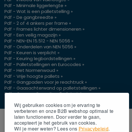
Pdf - Minimale liggerlengte »
Pdf - Wat is een palletstelling »
Pdf - De gangbreedte »
Pdf - 2 of 4 ankers per frame »
Pdf - Frames lichter dimensioneren »
Pdf - Een veilig magazijn »
Pdf - NEN-EN 15.512 - NEN 5056 »
Pdf - Onderdelen van NEN 5056 »
Pdf - Keuren is verplicht »
Pdf - Keuring legbordstellingen »
Pdf - Palletstellingen en Eurocodes »
Pdf - Het Normenwoud »
Pdf - Vrije hoogte pallets »
Pdf - Gangpaden voor je reachtruck »
Pdf - Gaasachterwand op palletstellingen »
Pdf - Gangpadbreedtes 3 of 4 wielen »
Wij gebruiken cookies om je ervaring te
verbeteren en onze B2B webshop optimaal te
laten functioneren. Door verder te gaan,
accepteert
je
het gebruik van cookies.
Wil
je
meer weten? Lees ons
.
Privacybeleid