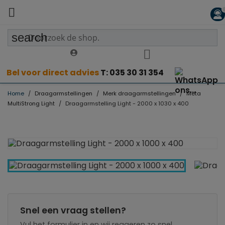

search
Bel voor direct advies
T: 035 30 31 354
Home
Draagarmstellingen
Merk draagarmstellingen
Meta
MultiStrong Light
Draagarmstelling Light - 2000 x 1030 x 400
Snel een vraag stellen?
Vul het formulier in en wij reageren zo snel