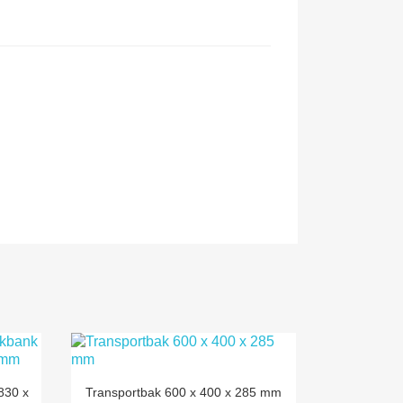

Snel bekijken
830 x
Transportbak 600 x 400 x 285 mm