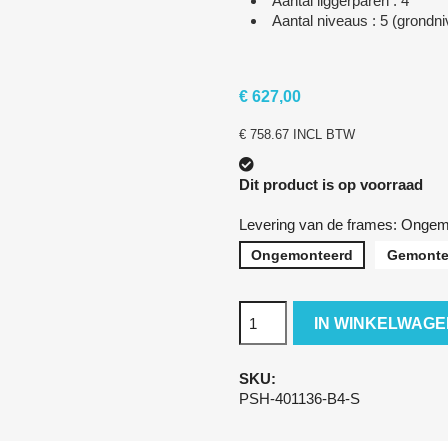
Aantal liggerparen : 4
Aantal niveaus : 5 (grondni
€ 627,00
€ 758.67 INCL BTW
Dit product is op voorraad
Levering van de frames: Onge
Ongemonteerd
Gemontee
IN WINKELWAG
SKU:
PSH-401136-B4-S