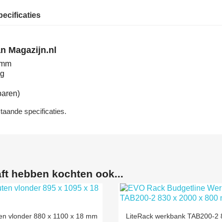
ecificaties
van Magazijn.nl
 mm
kg
paren)
staande specificaties.
ft hebben kochten ook...


Snel bekijken
Snel bekijken
en vlonder 880 x 1100 x 18 mm
LiteRack werkbank TAB200-2 