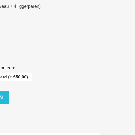
veau + 4 liggerparen)
monteerd
rd (+ €50,00)
EN