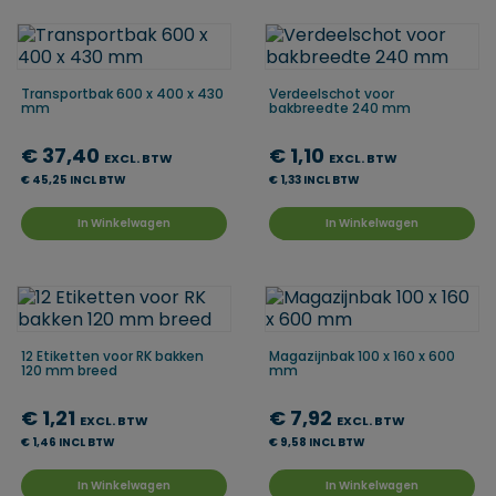
Transportbak 600 x 400 x 430
Verdeelschot voor
mm
bakbreedte 240 mm
€ 37,40
€ 1,10
EXCL. BTW
EXCL. BTW
€ 45,25 INCL BTW
€ 1,33 INCL BTW
In Winkelwagen
In Winkelwagen
12 Etiketten voor RK bakken
Magazijnbak 100 x 160 x 600
120 mm breed
mm
€ 1,21
€ 7,92
EXCL. BTW
EXCL. BTW
€ 1,46 INCL BTW
€ 9,58 INCL BTW
In Winkelwagen
In Winkelwagen