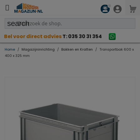

search
Bel voor direct advies
T: 035 30 31 354
Home
Magazijninrichting
Bakken en Kratten
Transportbak 600 x
400 x 325 mm