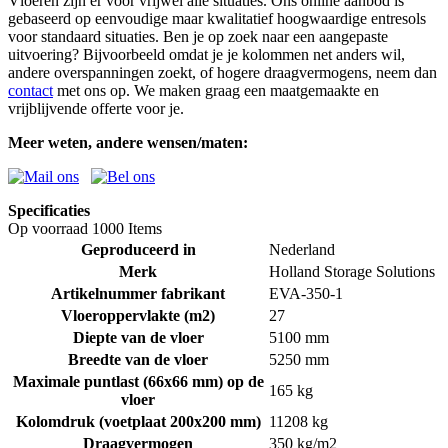
Vloeren zijn er voor vrijwel alle situaties. Ons online aanbod is
gebaseerd op eenvoudige maar kwalitatief hoogwaardige entresols
voor standaard situaties. Ben je op zoek naar een aangepaste
uitvoering? Bijvoorbeeld omdat je je kolommen net anders wil,
andere overspanningen zoekt, of hogere draagvermogens, neem dan
contact
met ons op. We maken graag een maatgemaakte en
vrijblijvende offerte voor je.
Meer weten, andere wensen/maten:
Specificaties
Op voorraad
1000 Items
Geproduceerd in
Nederland
Merk
Holland Storage Solutions
Artikelnummer fabrikant
EVA-350-1
Vloeroppervlakte (m2)
27
Diepte van de vloer
5100 mm
Breedte van de vloer
5250 mm
Maximale puntlast (66x66 mm) op de
165 kg
vloer
Kolomdruk (voetplaat 200x200 mm)
11208 kg
Draagvermogen
350 kg/m2