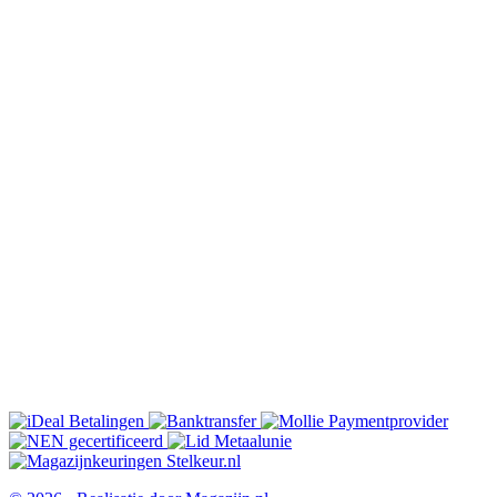
Pdf - Ruimtewinst »
Pdf - Invloed van vakhoogte »
Pdf - Minimale liggerlengte »
Pdf - Wat is een palletstelling »
Pdf - De gangbreedte »
Pdf - 2 of 4 ankers per frame »
Pdf - Frames lichter dimensioneren »
Pdf - Een veilig magazijn »
Pdf - NEN-EN 15.512 - NEN 5056 »
Pdf - Onderdelen van NEN 5056 »
Pdf - Keuren is verplicht »
Pdf - Keuring legbordstellingen »
Pdf - Palletstellingen en Eurocodes »
Pdf - Het Normenwoud »
Pdf - Vrije hoogte pallets »
Pdf - Gangpaden voor je reachtruck »
Pdf - Gaasachterwand op palletstellingen »
Pdf - Gangpadbreedtes 3 of 4 wielen »