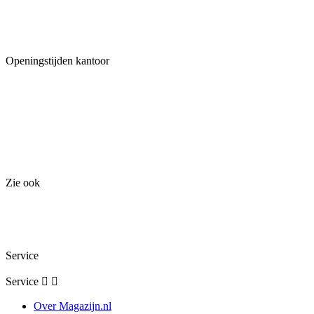
U bent tijdens kantooruren altijd welkom. Bel of mail ons om een
afspraak te maken.
Openingstijden kantoor
Maandag: 08:00 - 17:00
Dinsdag: 08:00 - 17:00
Woensdag: 08:00 - 17:00
Donderdag: 08:00 - 17:00
Vrijdag: 08:00 - 16:00
Zie ook
Holland Storage Solutions
Holland Storage Services
Stelkeur Magazijnkeuringen
Service
Service


Over Magazijn.nl