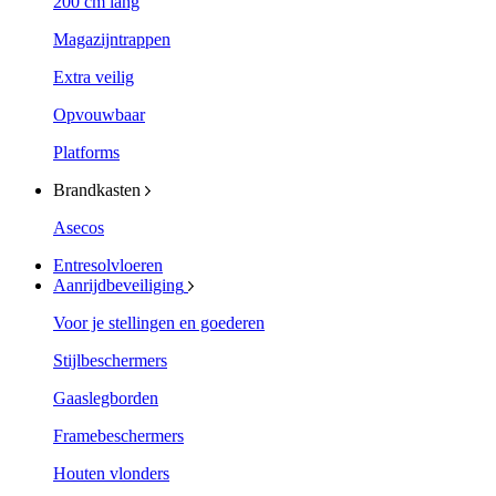
200 cm lang
Magazijntrappen
Extra veilig
Opvouwbaar
Platforms
Brandkasten
Asecos
Entresolvloeren
Aanrijdbeveiliging
Voor je stellingen en goederen
Stijlbeschermers
Gaaslegborden
Framebeschermers
Houten vlonders