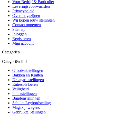
Voor Bedrijf & Particulier
Leveringsvoorwaarden
Privacybeleid
Over magazijnen
Wij kopen jouw stellingen
Contact opnemen
Sitemap
Inloggen
Registreren
Mijn account
Categoriën
Categoriën


Grootvakstellingen
Bakken en Kratten
Draagarmstellingen
Entresolvloeren
Veiligheid
Palletstellingen
Bandenstellingen
Schulte Legbordstelling
Magazijnwagens
Gebruikte Stellingen