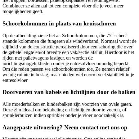
met trappen, bordessen, palletopzetplaatsen en leuningwerk.
Combineer ze allemaal tot een complete vloer die je veel meer
mogelijkheden geeft.
Schoorkolommen in plaats van kruisschoren
Op de afbeelding zie je het al: Schoorkolommen, die 75° scheef
staande kolommen die fungeren als windverband. Normaal wordt de
stijfheid van de constructie gerealiseerd door een schoring die over
de gehele lengte en/of breedte een vak/sectie afsluit. Hierdoor is het
rijden met palletwagens lastiger, en worden de
inrichtingsmogelijkheden onder je entresolvloer onnodig beperkt.
Om die reden passen we schoorkolommen toe. Ze nemen relatief
weinig ruimte in beslag, maar bieden wel enorm veel stabiliteit in je
entresolvloer
Doorvoeren van kabels en lichtlijnen door de balken
Alle moederbalken en kinderbalken zijn voorzien van ovale gaten.
Deze zijn ideaal om bekabeling en lichtlijnen door te voeren, of
sprinklerbuizen indien sprinkler onder je vloer noodzakelijk is.
Aangepaste uitvoering? Neem contact met ons op