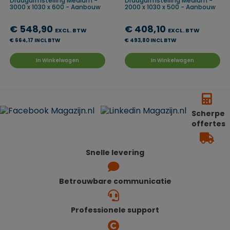
Draagarmstelling Medium -
Draagarmstelling Medium -
3000 x 1030 x 600 - Aanbouw
2000 x 1030 x 500 - Aanbouw
€ 548,90
€ 408,10
EXCL. BTW
EXCL. BTW
€ 664,17 INCL BTW
€ 493,80 INCL BTW
In Winkelwagen
In Winkelwagen
Scherpe
offertes
Snelle levering
Betrouwbare communicatie
Professionele support