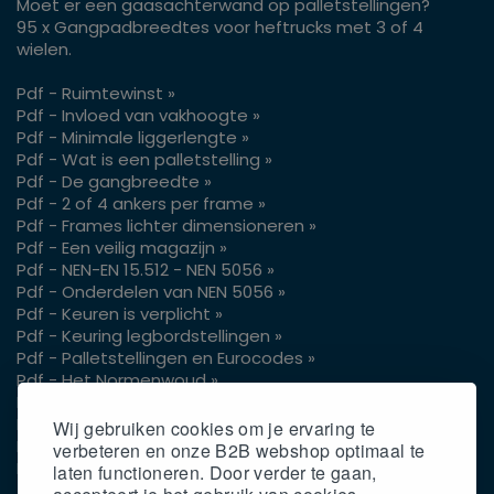
Moet er een gaasachterwand op palletstellingen?
95 x Gangpadbreedtes voor heftrucks met 3 of 4
wielen.
Pdf - Ruimtewinst »
Pdf - Invloed van vakhoogte »
Pdf - Minimale liggerlengte »
Pdf - Wat is een palletstelling »
Pdf - De gangbreedte »
Pdf - 2 of 4 ankers per frame »
Pdf - Frames lichter dimensioneren »
Pdf - Een veilig magazijn »
Pdf - NEN-EN 15.512 - NEN 5056 »
Pdf - Onderdelen van NEN 5056 »
Pdf - Keuren is verplicht »
Pdf - Keuring legbordstellingen »
Pdf - Palletstellingen en Eurocodes »
Pdf - Het Normenwoud »
Pdf - Vrije hoogte pallets »
Pdf - Gangpaden voor je reachtruck »
Wij gebruiken cookies om je ervaring te
Pdf - Gaasachterwand op palletstellingen »
verbeteren en onze B2B webshop optimaal te
Pdf - Gangpadbreedtes 3 of 4 wielen »
laten functioneren. Door verder te gaan,