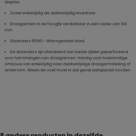
dieptes
Zowel enkelzijdig als dubbelzijdig leverbaar
Draagarmen in de hoogte verstelbaar in een raster van 100
mm
Staanders IPE140 - Warmgewalst staal
De staanders zijn standaard aan beide zijden geperforeerd
voor het inhangen van draagarmen. Handig voor toekomstige
ombouw van enkelzijdig naar dubbelzijdige draagarmstelling of
andersom. Alleen de voet moet in dat geval aangepast worden.
Geproduceerd in
Duitsland
8 andere producten in dezelfde