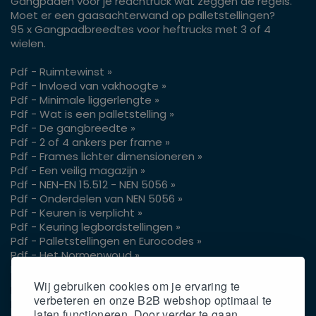
Gangpaden voor je reachtruck wat zeggen de regels.
Moet er een gaasachterwand op palletstellingen?
95 x Gangpadbreedtes voor heftrucks met 3 of 4
wielen.
Pdf - Ruimtewinst »
Pdf - Invloed van vakhoogte »
Pdf - Minimale liggerlengte »
Pdf - Wat is een palletstelling »
Pdf - De gangbreedte »
Pdf - 2 of 4 ankers per frame »
Pdf - Frames lichter dimensioneren »
Pdf - Een veilig magazijn »
Pdf - NEN-EN 15.512 - NEN 5056 »
Pdf - Onderdelen van NEN 5056 »
Pdf - Keuren is verplicht »
Pdf - Keuring legbordstellingen »
Pdf - Palletstellingen en Eurocodes »
Pdf - Het Normenwoud »
Pdf - Vrije hoogte pallets »
Pdf - Gangpaden voor je reachtruck »
Wij gebruiken cookies om je ervaring te
Pdf - Gaasachterwand op palletstellingen »
verbeteren en onze B2B webshop optimaal te
Pdf - Gangpadbreedtes 3 of 4 wielen »
laten functioneren. Door verder te gaan,